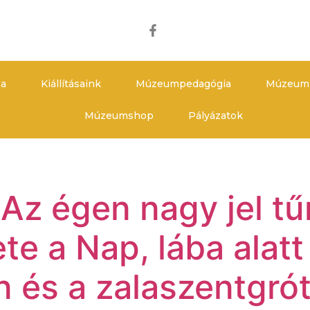
za
Kiállításaink
Múzeumpedagógia
Múzeum
Múzeumshop
Pályázatok
Az égen nagy jel tűn
te a Nap, lába alatt
 és a zalaszentgró