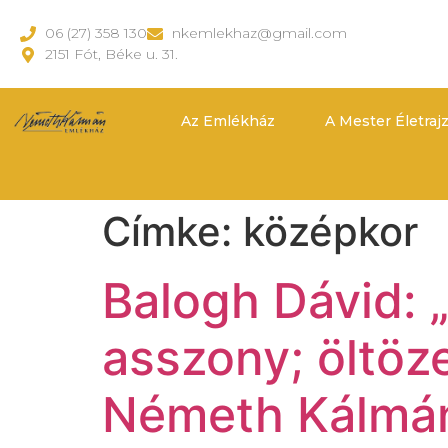
06 (27) 358 130
nkemlekhaz@gmail.com
2151 Fót, Béke u. 31.
Az Emlékház
A Mester Életraj
Címke:
középkor
Balogh Dávid: „
asszony; öltöze
Németh Kálmán