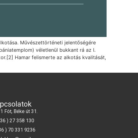
lkotása. Művészettörténeti jelentőségére
bániatemplom) véletlenül bukkant rá az I.
or.[2] Hamar felismerte az alkotás kvalitását,
pcsolatok
1 Fót, Béke út 31.
+36 ) 27 358 130
36 ) 70 331 9236