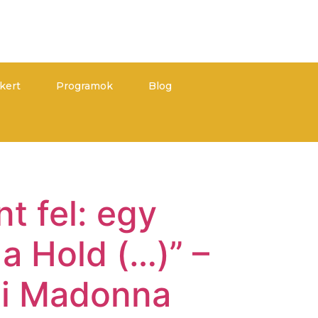
kert
Programok
Blog
t fel: egy
 a Hold (…)” –
ti Madonna