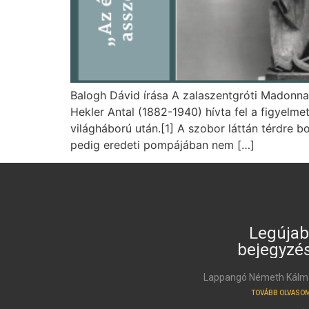
Balogh Dávid írása A zalaszentgróti Madonna
Hekler Antal (1882-1940) hívta fel a figyelme
világháború után.[1] A szobor láttán térdre b
pedig eredeti pompájában nem […]
Legúja
bejegyzé
Lappangó Németh Kálmá
TOVÁBB OLVASOM