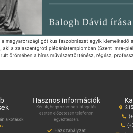
 a magyarországi gótikus faszobrászat egyik kiemelkedő a
t, aki a zalaszentgróti plébániatemplomban (Szent Imre-plé
orult örömében a híres művészettörténész, régész, professz
bb
Hasznos információk
Ka
sek
Kérjük, hogy szombati látogatás
215
esetén előzetesen telefonon
(
n alkotások
egyeztessen.
(+
 »
Házszabályzat