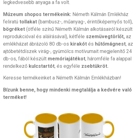
legkedvesebb anyaga a fa volt.
Múzeum shopos termékeink:
Németh Kálmán Emlékház
feliratú
tollakat
(bambusz-, műanyag-, érintőképernyős toll),
bögréket
(ötféle színű Németh Kálmán alkotásairól készült
reprodukcióval és aláírásával), kétféle
szemüvegtörlőt,
az
emlékházat ábrázoló 80 db-os
kirakót
és
hűtőmágnest
, az
ajtóbetétdíszek virág-, gyümölcs motívumait megjelenítő 24
db-os, fából készült
memóriajátékot
, háromféle fa alappal
rendelkező
kulcstartót
, és egyféle
zsebtükröt.
Keresse termékeinket a Németh Kálmán Emlékházban!
Bízunk benne, hogy mindenki megtalálja a kedvére való
terméket!