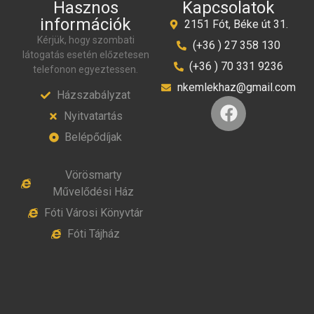
Hasznos
Kapcsolatok
információk
2151 Fót, Béke út 31.
Kérjük, hogy szombati
(+36 ) 27 358 130
látogatás esetén előzetesen
(+36 ) 70 331 9236
telefonon egyeztessen.
nkemlekhaz@gmail.com
Házszabályzat
Nyitvatartás
Belépődíjak
Vörösmarty
Művelődési Ház
Fóti Városi Könyvtár
Fóti Tájház