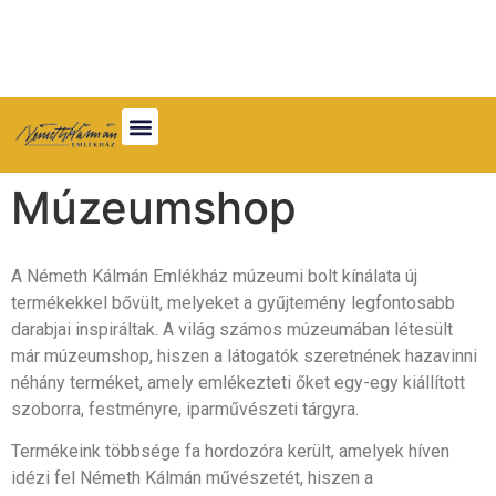
Múzeumshop
A Németh Kálmán Emlékház múzeumi bolt kínálata új
termékekkel bővült, melyeket a gyűjtemény legfontosabb
darabjai inspiráltak. A világ számos múzeumában létesült
már múzeumshop, hiszen a látogatók szeretnének hazavinni
néhány terméket, amely emlékezteti őket egy-egy kiállított
szoborra, festményre, iparművészeti tárgyra.
Termékeink többsége fa hordozóra került, amelyek híven
idézi fel Németh Kálmán művészetét, hiszen a