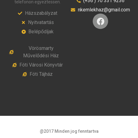
(+36 ) 70 331 9236
telefonon egyeztessen.
nkemlekhaz@gmail.com
Házszabályzat
Nyitvatartás
Belépődíjak
Vörösmarty
Művelődési Ház
Fóti Városi Könyvtár
Fóti Tájház
@2017 Minden jog fenntartva