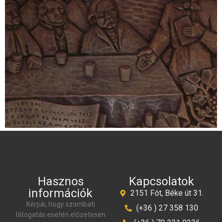
Hasznos
Kapcsolatok
információk
2151 Fót, Béke út 31.
Kérjük, hogy szombati
(+36 ) 27 358 130
látogatás esetén előzetesen